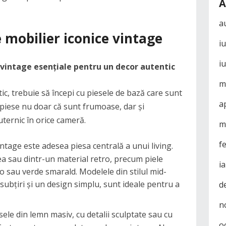
A
a
e mobilier iconice vintage
i
i
vintage esențiale pentru un decor autentic
m
c, trebuie să începi cu piesele de bază care sunt
a
 piese nu doar că sunt frumoase, dar și
ternic în orice cameră.
m
f
ntage este adesea piesa centrală a unui living.
ea sau dintr-un material retro, precum piele
i
o sau verde smarald. Modelele din stilul mid-
subțiri și un design simplu, sunt ideale pentru a
d
n
sele din lemn masiv, cu detalii sculptate sau cu
o