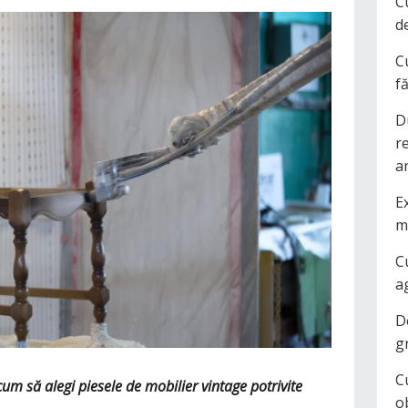
C
d
C
f
D
r
a
Ex
m
C
a
D
g
C
 cum să alegi piesele de mobilier vintage potrivite
o