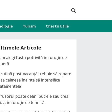
nologie
Turism
Chestii Utile
ltimele Articole
um alegi fusta potrivită în funcție de
iluetă
 rutină post-vacanță trebuie să repare
i să calmeze înainte să intensifice
ratamentele
ifuzorul poate defini buclele sau crea
izz, în funcție de tehnică