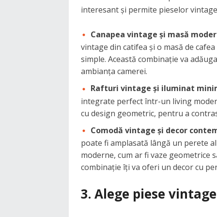
interesant și permite pieselor vintage
Canapea vintage și masă mode
vintage din catifea și o masă de cafea 
simple. Această combinație va adăuga u
ambianța camerei.
Rafturi vintage și iluminat mini
integrate perfect într-un living moder
cu design geometric, pentru a contrast
Comodă vintage și decor conte
poate fi amplasată lângă un perete al
moderne, cum ar fi vaze geometrice 
combinație îți va oferi un decor cu per
3. Alege piese vintag