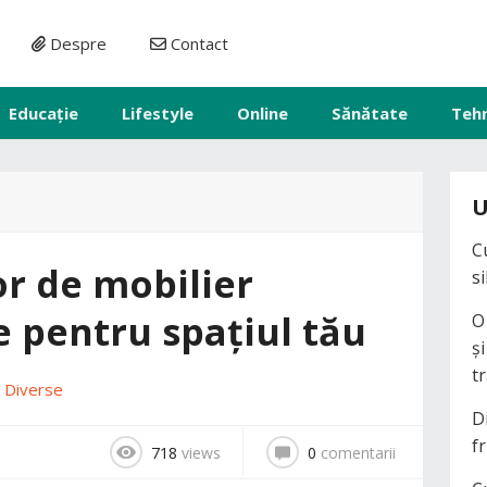
Despre
Contact
Educație
Lifestyle
Online
Sănătate
Teh
U
C
or de mobilier
s
e pentru spațiul tău
O
ș
t
n
Diverse
D
fr
718
views
0
comentarii