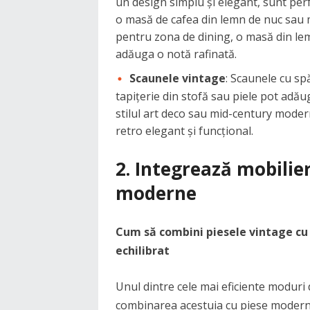
un design simplu și elegant, sunt per
o masă de cafea din lemn de nuc sau m
pentru zona de dining, o masă din lemn
adăuga o notă rafinată.
Scaunele vintage
: Scaunele cu spă
tapițerie din stofă sau piele pot adău
stilul art deco sau mid-century mode
retro elegant și funcțional.
2. Integrează mobilie
moderne
Cum să combini piesele vintage cu
echilibrat
Unul dintre cele mai eficiente moduri 
combinarea acestuia cu piese modern