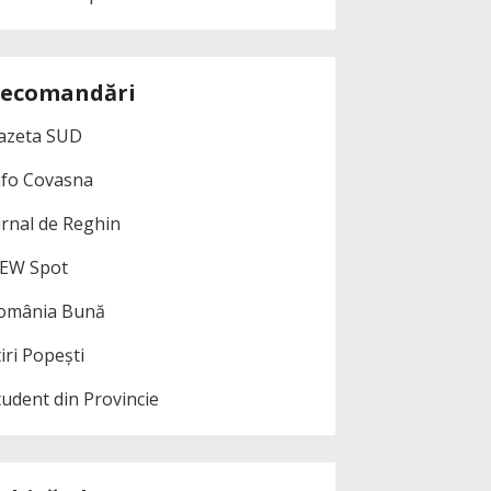
ecomandări
azeta SUD
nfo Covasna
urnal de Reghin
EW Spot
omânia Bună
iri Popești
tudent din Provincie