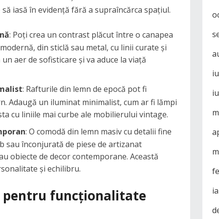
 să iasă în evidență fără a supraîncărca spațiul.
o
s
rnă
: Poți crea un contrast plăcut între o canapea
modernă, din sticlă sau metal, cu linii curate și
a
n aer de sofisticare și va aduce la viață
i
malist
: Rafturile din lemn de epocă pot fi
i
n. Adaugă un iluminat minimalist, cum ar fi lămpi
m
a cu liniile mai curbe ale mobilierului vintage.
mporan
: O comodă din lemn masiv cu detalii fine
a
b sau înconjurată de piese de artizanat
m
sau obiecte de decor contemporane. Această
sonalitate și echilibru.
f
i
e pentru funcționalitate
d