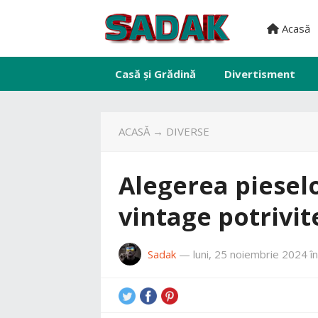
Acasă
Casă și Grădină
Divertisment
ACASĂ
→
DIVERSE
Alegerea piesel
vintage potrivit
Sadak
—
luni, 25 noiembrie 2024
î