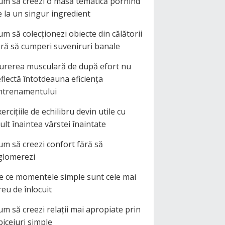
um să creezi o masă tematică pornind
e la un singur ingredient
um să colecționezi obiecte din călătorii
ără să cumperi suveniruri banale
urerea musculară de după efort nu
eflectă întotdeauna eficiența
ntrenamentului
ercițiile de echilibru devin utile cu
ult înaintea vârstei înaintate
um să creezi confort fără să
glomerezi
e ce momentele simple sunt cele mai
reu de înlocuit
um să creezi relații mai apropiate prin
biceiuri simple