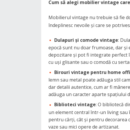
Cum să alegi mobilier vintage care s
Mobilierul vintage nu trebuie să fie doa
îndeplinesc nevoile și care se potrivesc
Dulapuri și comode vintage
: Dul
epocă sunt nu doar frumoase, dar și e
depozitare și pot fi integrate perfect
cu uși glisante sau o comodă cu sert
Birouri vintage pentru home off
lemn sau metal poate adăuga stil camer
dar detalii autentice, cum ar fi mâner
adăuga un caracter aparte spațiului d
Biblioteci vintage
: O bibliotecă d
un element central într-un living sau î
pentru cărți, cât și pentru decorarea 
vaze sau mici opere de artizanat.