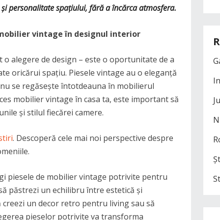
l și personalitate spațiului, fără a încărca atmosfera.
obilier vintage în designul interior
R
t o alegere de design – este o oportunitate de a
G
ate oricărui spațiu. Piesele vintage au o eleganță
I
e nu se regăsește întotdeauna în mobilierul
ces mobilier vintage în casa ta, este important să
J
nile și stilul fiecărei camere.
N
tiri
. Descoperă cele mai noi perspective despre
R
meniile.
Șt
egi piesele de mobilier vintage potrivite pentru
S
 să păstrezi un echilibru între estetică și
ă creezi un decor retro pentru living sau să
legerea pieselor potrivite va transforma