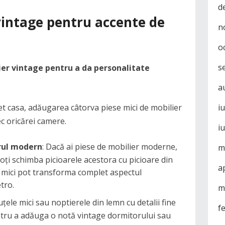
d
 vintage pentru accente de
n
o
s
ier vintage pentru a da personalitate
a
et casa, adăugarea câtorva piese mici de mobilier
i
c oricărei camere.
i
rul modern
: Dacă ai piese de mobilier moderne,
m
poți schimba picioarele acestora cu picioare din
a
e mici pot transforma complet aspectul
tro.
m
țele mici sau noptierele din lemn cu detalii fine
f
entru a adăuga o notă vintage dormitorului sau