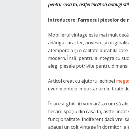
pentru casa ta, astfel încât să adaugi sti
Introducere: Farmecul pieselor de m
Mobilierul vintage este mai mult decâ
adăuga caracter, poveste și originalit
atemporală și o calitate durabilă car
modern. Însă, pentru a integra cu suc
alegi piesele potrivite pentru dimensiu
Articol creat cu ajutorul echipei
megas
evenimentele importante din toate do
În acest ghid, îți vom arăta cum să al
fiecare spațiu din casa ta, astfel încât
funcționalitate. Indiferent dacă vrei s
adaugi un colț vintage în dormitor, a