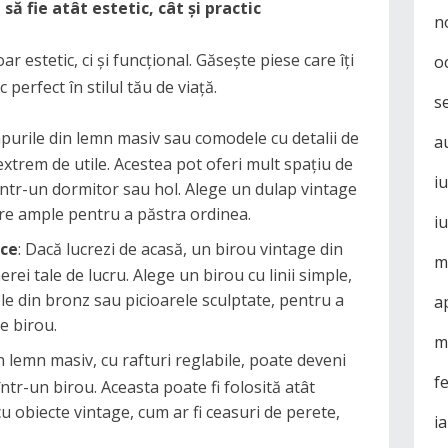
ă fie atât estetic, cât și practic
n
r estetic, ci și funcțional. Găsește piese care îți
o
 perfect în stilul tău de viață.
s
apurile din lemn masiv sau comodele cu detalii de
a
xtrem de utile. Acestea pot oferi mult spațiu de
i
 într-un dormitor sau hol. Alege un dulap vintage
are ample pentru a păstra ordinea.
i
ice
: Dacă lucrezi de acasă, un birou vintage din
m
ei tale de lucru. Alege un birou cu linii simple,
ele din bronz sau picioarele sculptate, pentru a
a
e birou.
m
in lemn masiv, cu rafturi reglabile, poate deveni
f
ntr-un birou. Aceasta poate fi folosită atât
cu obiecte vintage, cum ar fi ceasuri de perete,
i