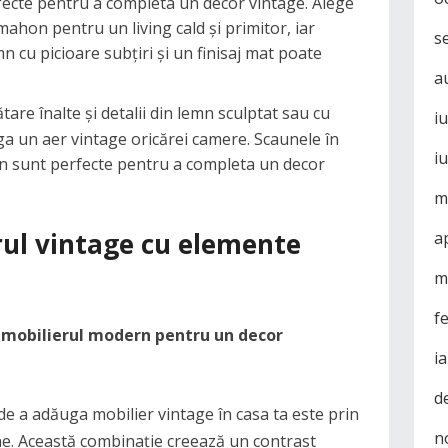
fecte pentru a completa un decor vintage. Alege
ahon pentru un living cald și primitor, iar
s
 cu picioare subțiri și un finisaj mat poate
a
tare înalte și detalii din lemn sculptat sau cu
i
ga un aer vintage oricărei camere. Scaunele în
i
rn sunt perfecte pentru a completa un decor
m
rul vintage cu elemente
a
m
f
 mobilierul modern pentru un decor
i
d
de a adăuga mobilier vintage în casa ta este prin
n
e. Această combinație creează un contrast