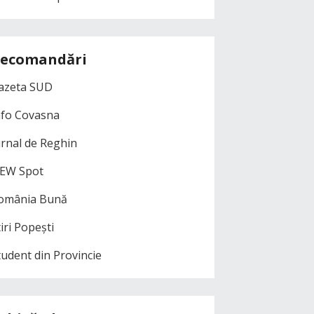
ecomandări
azeta SUD
nfo Covasna
urnal de Reghin
EW Spot
omânia Bună
iri Popești
tudent din Provincie