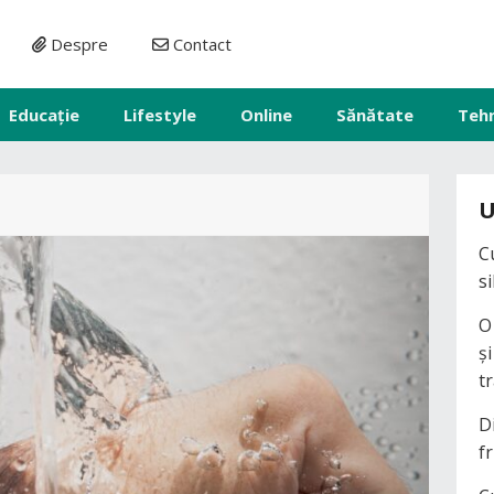
Despre
Contact
Educație
Lifestyle
Online
Sănătate
Teh
U
C
s
O
ș
t
D
fr