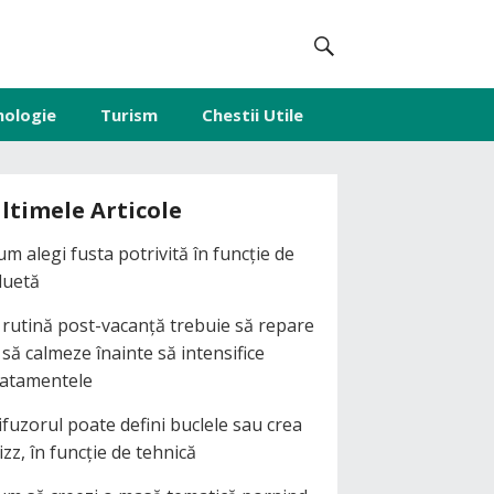
nologie
Turism
Chestii Utile
ltimele Articole
um alegi fusta potrivită în funcție de
iluetă
 rutină post-vacanță trebuie să repare
i să calmeze înainte să intensifice
ratamentele
ifuzorul poate defini buclele sau crea
izz, în funcție de tehnică