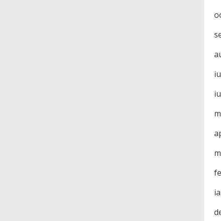
o
s
a
i
i
m
a
m
f
i
d