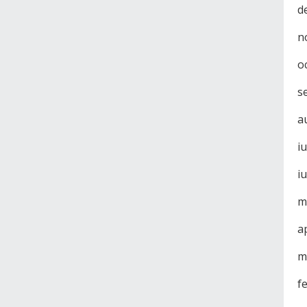
d
n
o
s
a
i
i
m
a
m
f