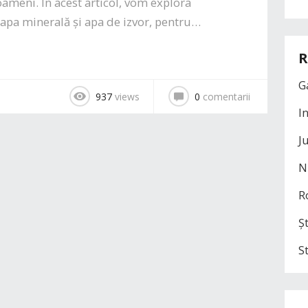
ameni. În acest articol, vom explora
, apa minerală și apa de izvor, pentru…
R
G
937
views
0
comentarii
I
J
N
R
Șt
S