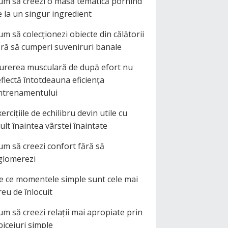
um să creezi o masă tematică pornind
e la un singur ingredient
um să colecționezi obiecte din călătorii
ără să cumperi suveniruri banale
urerea musculară de după efort nu
eflectă întotdeauna eficiența
ntrenamentului
ercițiile de echilibru devin utile cu
ult înaintea vârstei înaintate
um să creezi confort fără să
glomerezi
e ce momentele simple sunt cele mai
reu de înlocuit
um să creezi relații mai apropiate prin
biceiuri simple