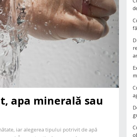
C
d
C
f
D
r
a
Ex
m
C
a
et, apa minerală sau
D
g
C
nătate, iar alegerea tipului potrivit de apă
o