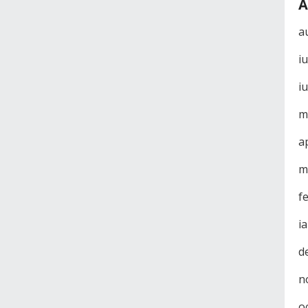
A
a
i
i
m
a
m
f
i
d
n
o