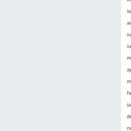
s
a
i
i
m
a
m
f
i
d
n