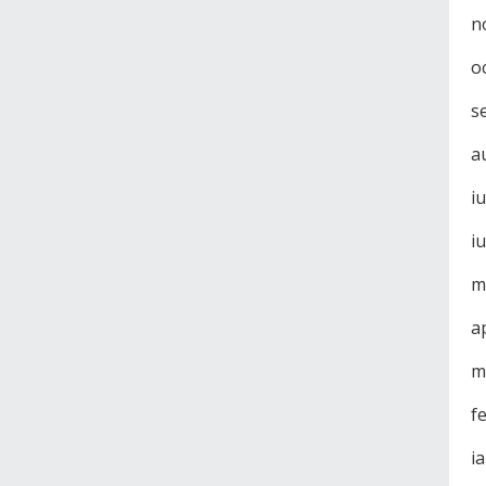
n
o
s
a
i
i
m
a
m
f
i