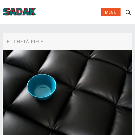
MENU
ETICHETĂ:
PIELE