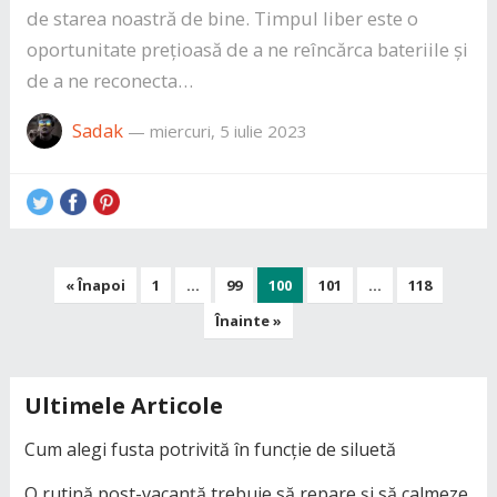
de starea noastră de bine. Timpul liber este o
oportunitate prețioasă de a ne reîncărca bateriile și
de a ne reconecta…
Sadak
—
miercuri, 5 iulie 2023
Paginație
« Înapoi
1
…
99
100
101
…
118
articole
Înainte »
Ultimele Articole
Cum alegi fusta potrivită în funcție de siluetă
O rutină post-vacanță trebuie să repare și să calmeze